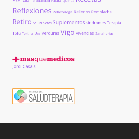
MSM
Nata
no dualidad
Patata
Quinua
Reflexiones
Rellenos
Remolacha
Reflexología
Retiro
Suplementos
síndromes
Terapia
Salud
Setas
Vigo
Verduras
Vivencias
Tofu
Tortilla
Uva
Zanahorias
Jordi Casals