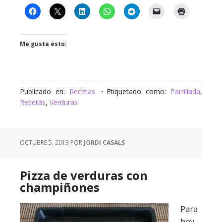
Me gusta esto:
Publicado en:
Recetas
Etiquetado como:
Parrillada
,
Recetas
,
Verduras
OCTUBRE 5, 2013
POR
JORDI CASALS
Pizza de verduras con
champiñones
Para
hoy,