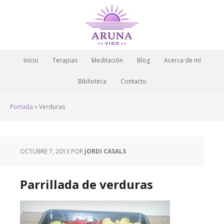
Inicio
Terapias
Meditación
Blog
Acerca de mí
Biblioteca
Contacto
Portada
»
Verduras
OCTUBRE 7, 2013
POR
JORDI CASALS
Parrillada de verduras