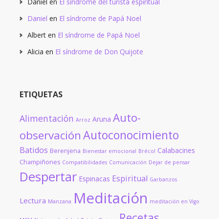
Daniel
en
El síndrome del turista espiritual
Daniel
en
El síndrome de Papá Noel
Albert
en
El síndrome de Papá Noel
Alicia
en
El síndrome de Don Quijote
ETIQUETAS
Auto-
Alimentación
Aruna
Arroz
Autoconocimiento
observación
Batidos
Calabacines
Berenjena
Bienestar emocional
Brécol
Champiñones
Compatibilidades
Comunicación
Dejar de pensar
Despertar
Espiritual
Espinacas
Garbanzos
Meditación
Lectura
Manzana
meditación en Vigo
Recetas