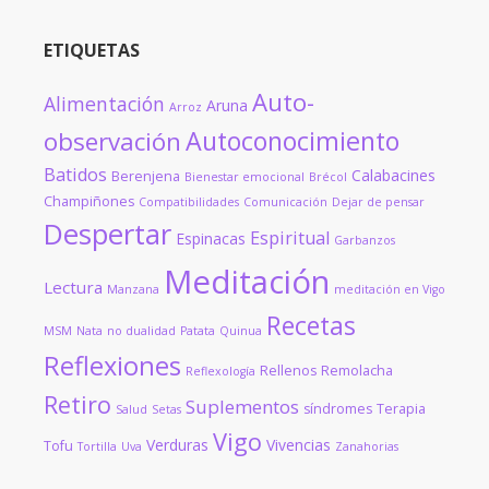
ETIQUETAS
Auto-
Alimentación
Aruna
Arroz
Autoconocimiento
observación
Batidos
Calabacines
Berenjena
Bienestar emocional
Brécol
Champiñones
Compatibilidades
Comunicación
Dejar de pensar
Despertar
Espiritual
Espinacas
Garbanzos
Meditación
Lectura
Manzana
meditación en Vigo
Recetas
MSM
Nata
no dualidad
Patata
Quinua
Reflexiones
Rellenos
Remolacha
Reflexología
Retiro
Suplementos
síndromes
Terapia
Salud
Setas
Vigo
Verduras
Vivencias
Tofu
Tortilla
Uva
Zanahorias