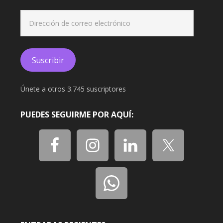
Dirección
de
correo
electrónico
Suscribir
Únete a otros 3.745 suscriptores
PUEDES SEGUIRME POR AQUÍ: