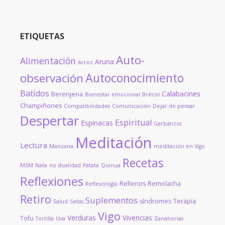
ETIQUETAS
Auto-
Alimentación
Aruna
Arroz
Autoconocimiento
observación
Batidos
Calabacines
Berenjena
Bienestar emocional
Brécol
Champiñones
Compatibilidades
Comunicación
Dejar de pensar
Despertar
Espiritual
Espinacas
Garbanzos
Meditación
Lectura
Manzana
meditación en Vigo
Recetas
MSM
Nata
no dualidad
Patata
Quinua
Reflexiones
Rellenos
Remolacha
Reflexología
Retiro
Suplementos
síndromes
Terapia
Salud
Setas
Vigo
Verduras
Vivencias
Tofu
Tortilla
Uva
Zanahorias