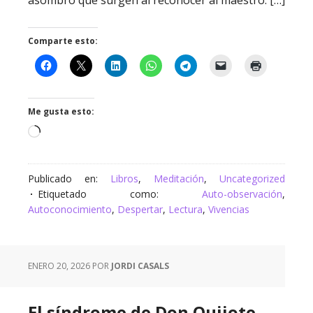
asombro que surgen al reconocer al maestro. […]
Comparte esto:
Me gusta esto:
Cargando...
Publicado en:
Libros
,
Meditación
,
Uncategorized
Etiquetado como:
Auto-observación
,
Autoconocimiento
,
Despertar
,
Lectura
,
Vivencias
ENERO 20, 2026
POR
JORDI CASALS
El síndrome de Don Quijote