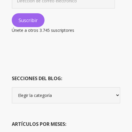
de
correo
electrónico
Suscribir
Únete a otros 3.745 suscriptores
SECCIONES DEL BLOG:
Secciones
del
Blog:
ARTÍCULOS POR MESES: