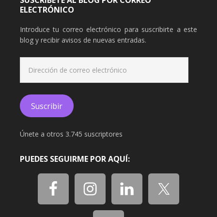
SUSCRÍBETE AL BLOG POR CORREO
ELECTRÓNICO
Introduce tu correo electrónico para suscribirte a este
blog y recibir avisos de nuevas entradas.
Dirección
de
correo
electrónico
Suscribir
Únete a otros 3.745 suscriptores
PUEDES SEGUIRME POR AQUÍ: