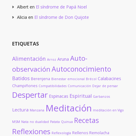
Albert
en
El síndrome de Papá Noel
Alicia
en
El síndrome de Don Quijote
ETIQUETAS
Auto-
Alimentación
Aruna
Arroz
Autoconocimiento
observación
Batidos
Calabacines
Berenjena
Bienestar emocional
Brécol
Champiñones
Compatibilidades
Comunicación
Dejar de pensar
Despertar
Espiritual
Espinacas
Garbanzos
Meditación
Lectura
Manzana
meditación en Vigo
Recetas
MSM
Nata
no dualidad
Patata
Quinua
Reflexiones
Rellenos
Remolacha
Reflexología