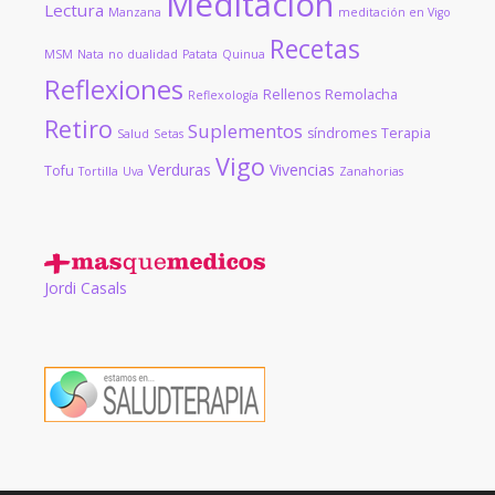
Meditación
Lectura
Manzana
meditación en Vigo
Recetas
MSM
Nata
no dualidad
Patata
Quinua
Reflexiones
Rellenos
Remolacha
Reflexología
Retiro
Suplementos
síndromes
Terapia
Salud
Setas
Vigo
Verduras
Vivencias
Tofu
Tortilla
Uva
Zanahorias
Jordi Casals