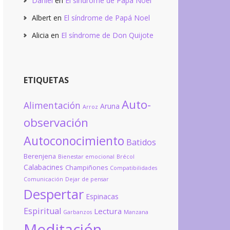
Daniel
en
El síndrome de Papá Noel
Albert
en
El síndrome de Papá Noel
Alicia
en
El síndrome de Don Quijote
ETIQUETAS
Auto-
Alimentación
Aruna
Arroz
observación
Autoconocimiento
Batidos
Berenjena
Bienestar emocional
Brécol
Calabacines
Champiñones
Compatibilidades
Comunicación
Dejar de pensar
Despertar
Espinacas
Espiritual
Lectura
Garbanzos
Manzana
Meditación