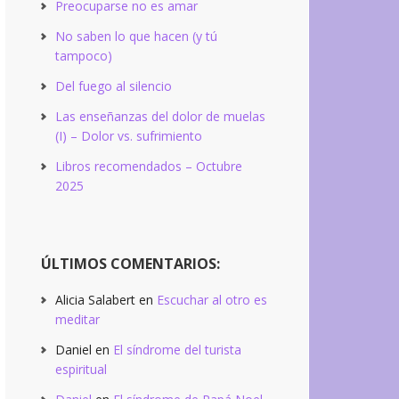
Preocuparse no es amar
No saben lo que hacen (y tú
tampoco)
Del fuego al silencio
Las enseñanzas del dolor de muelas
(I) – Dolor vs. sufrimiento
Libros recomendados – Octubre
2025
ÚLTIMOS COMENTARIOS:
Alicia Salabert
en
Escuchar al otro es
meditar
Daniel
en
El síndrome del turista
espiritual