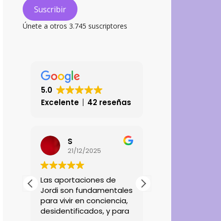
electrónico
Suscribir
Únete a otros 3.745 suscriptores
5.0
Excelente
42 reseñas
S
Kika Mo
21/12/2025
28/11/202
muy
Las aportaciones de
Excelente.
o
Jordi son fundamentales
para vivir en conciencia,
desidentificados, y para