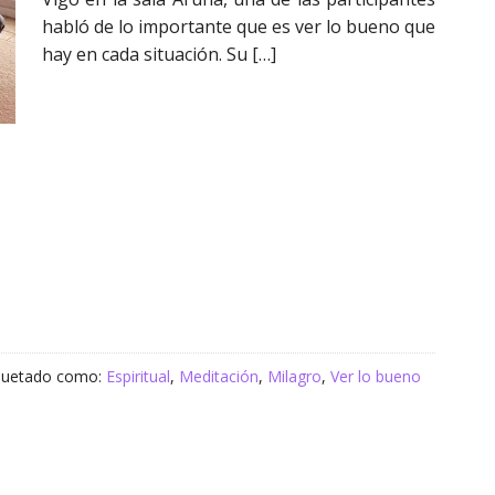
habló de lo importante que es ver lo bueno que
hay en cada situación. Su […]
Loli Cuiñas
Carlos Osky Alvarez
23/08/2023
25/01/2026
quetado como:
Espiritual
,
Meditación
,
Milagro
,
Ver lo bueno
AcudÍ por
Excelente atención, 
primera vez
contento con el trat
para tratar
recibido. Un Abrazo al
mi ansiedad
equipo.