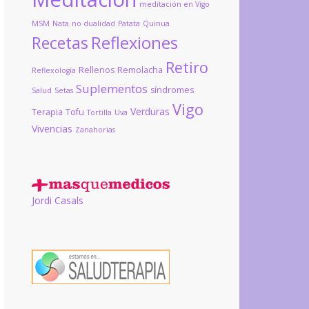
meditación en Vigo
MSM
Nata
no dualidad
Patata
Quinua
Reflexiones
Recetas
Retiro
Rellenos
Remolacha
Reflexología
Suplementos
síndromes
Salud
Setas
Vigo
Verduras
Terapia
Tofu
Tortilla
Uva
Vivencias
Zanahorias
Jordi Casals