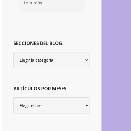
aprender sabiduría.
Leer más
Seguirlo, haberlo
descubierto, ha sido un
regalo y un disfrute para
el corazón.
SECCIONES DEL BLOG:
Secciones
del
Blog:
ARTÍCULOS POR MESES:
Artículos
por
meses: