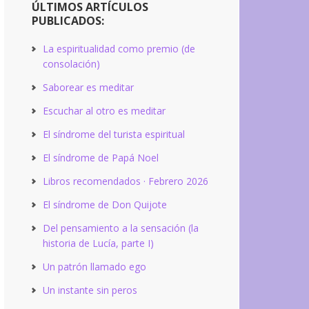
ÚLTIMOS ARTÍCULOS
PUBLICADOS:
La espiritualidad como premio (de
consolación)
Saborear es meditar
Escuchar al otro es meditar
El síndrome del turista espiritual
El síndrome de Papá Noel
Libros recomendados · Febrero 2026
El síndrome de Don Quijote
Del pensamiento a la sensación (la
historia de Lucía, parte I)
Un patrón llamado ego
Un instante sin peros