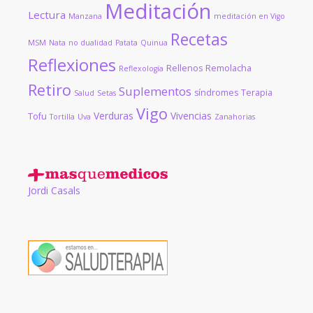
Meditación
Lectura
Manzana
meditación en Vigo
Recetas
MSM
Nata
no dualidad
Patata
Quinua
Reflexiones
Rellenos
Remolacha
Reflexología
Retiro
Suplementos
síndromes
Terapia
Salud
Setas
Vigo
Verduras
Vivencias
Tofu
Tortilla
Uva
Zanahorias
Jordi Casals