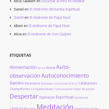
Alicia Salabert
en
Escuchar al otro es meditar
Daniel
en
El síndrome del turista espiritual
Daniel
en
El síndrome de Papá Noel
Albert
en
El síndrome de Papá Noel
Alicia
en
El síndrome de Don Quijote
ETIQUETAS
Auto-
Alimentación
Aruna
Arroz
Autoconocimiento
observación
Batidos
Calabacines
Berenjena
Bienestar emocional
Brécol
Champiñones
Compatibilidades
Comunicación
Dejar de pensar
Despertar
Espiritual
Espinacas
Garbanzos
Meditación
Lectura
Manzana
meditación en Vigo