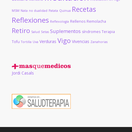
Recetas
MSM
Nata
no dualidad
Patata
Quinua
Reflexiones
Rellenos
Remolacha
Reflexología
Retiro
Suplementos
síndromes
Terapia
Salud
Setas
Vigo
Verduras
Vivencias
Tofu
Tortilla
Uva
Zanahorias
Jordi Casals