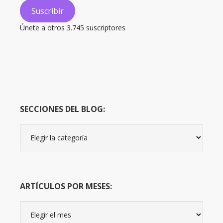
electrónico
Suscribir
Únete a otros 3.745 suscriptores
SECCIONES DEL BLOG:
Secciones
del
Blog:
ARTÍCULOS POR MESES:
Artículos
por