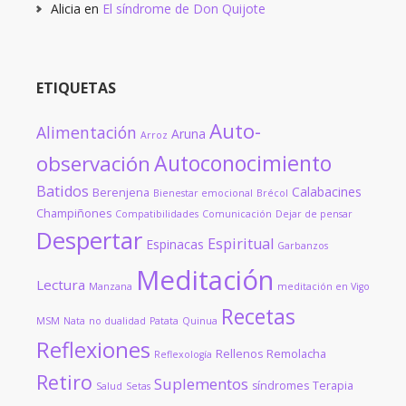
Alicia
en
El síndrome de Don Quijote
ETIQUETAS
Auto-
Alimentación
Aruna
Arroz
Autoconocimiento
observación
Batidos
Calabacines
Berenjena
Bienestar emocional
Brécol
Champiñones
Compatibilidades
Comunicación
Dejar de pensar
Despertar
Espiritual
Espinacas
Garbanzos
Meditación
Lectura
Manzana
meditación en Vigo
Recetas
MSM
Nata
no dualidad
Patata
Quinua
Reflexiones
Rellenos
Remolacha
Reflexología
Retiro
Suplementos
síndromes
Terapia
Salud
Setas