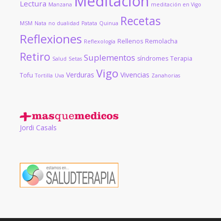
Meditación
Lectura
Manzana
meditación en Vigo
Recetas
MSM
Nata
no dualidad
Patata
Quinua
Reflexiones
Rellenos
Remolacha
Reflexología
Retiro
Suplementos
síndromes
Terapia
Salud
Setas
Vigo
Verduras
Vivencias
Tofu
Tortilla
Uva
Zanahorias
Jordi Casals