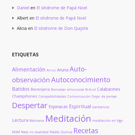
Daniel
en
El síndrome de Papá Noel
Albert
en
El síndrome de Papá Noel
Alicia
en
El síndrome de Don Quijote
ETIQUETAS
Auto-
Alimentación
Aruna
Arroz
Autoconocimiento
observación
Batidos
Calabacines
Berenjena
Bienestar emocional
Brécol
Champiñones
Compatibilidades
Comunicación
Dejar de pensar
Despertar
Espiritual
Espinacas
Garbanzos
Meditación
Lectura
Manzana
meditación en Vigo
Recetas
MSM
Nata
no dualidad
Patata
Quinua