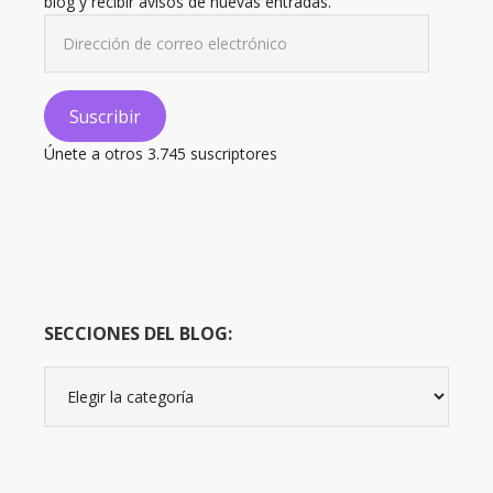
blog y recibir avisos de nuevas entradas.
Dirección
de
correo
electrónico
Suscribir
Únete a otros 3.745 suscriptores
SECCIONES DEL BLOG:
Secciones
del
Blog: