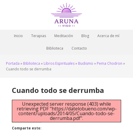
Inicio
Terapias
Meditación
Blog
Acerca de mí
Biblioteca
Contacto
Portada
»
Biblioteca
»
Libros Espirituales
»
Budismo
»
Pema Chodron
»
Cuando todo se derrumba
Cuando todo se derrumba
Unexpected server response (403) while
retrieving PDF "https://datelobueno.com/wp-
content/uploads/2014/05/Cuando-todo-se-
derrumba.pdf".
Comparte esto: