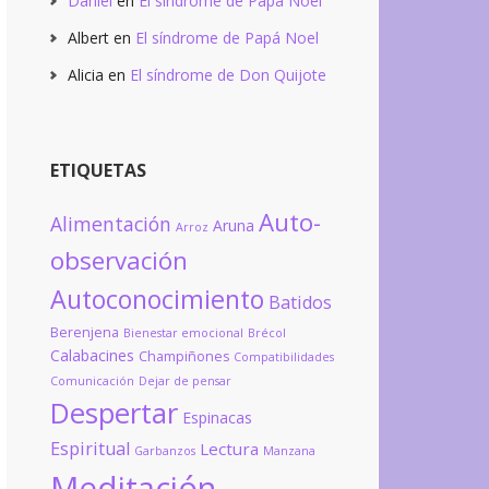
Daniel
en
El síndrome de Papá Noel
Albert
en
El síndrome de Papá Noel
Alicia
en
El síndrome de Don Quijote
ETIQUETAS
Auto-
Alimentación
Aruna
Arroz
observación
Autoconocimiento
Batidos
Berenjena
Bienestar emocional
Brécol
Calabacines
Champiñones
Compatibilidades
Comunicación
Dejar de pensar
Despertar
Espinacas
Espiritual
Lectura
Garbanzos
Manzana
Meditación