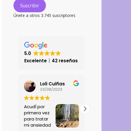
electrónico
Suscribir
Únete a otros 3.745 suscriptores
5.0
Excelente
42 reseñas
Loli Cuiñas
23/08/2023
25/01/2026
AcudÍ por
Excelente atenci
primera vez
contento con el 
para tratar
recibido. Un Abra
mi ansiedad
equipo.