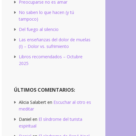
Preocuparse no es amar
No saben lo que hacen (y tú
tampoco)
Del fuego al silencio
Las enseñanzas del dolor de muelas
(I) – Dolor vs. sufrimiento
Libros recomendados – Octubre
2025
ÚLTIMOS COMENTARIOS:
Alicia Salabert
en
Escuchar al otro es
meditar
Daniel
en
El síndrome del turista
espiritual