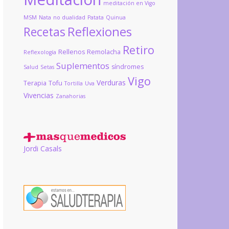
meditación en Vigo
MSM
Nata
no dualidad
Patata
Quinua
Reflexiones
Recetas
Retiro
Rellenos
Remolacha
Reflexología
Suplementos
síndromes
Salud
Setas
Vigo
Verduras
Terapia
Tofu
Tortilla
Uva
Vivencias
Zanahorias
Jordi Casals