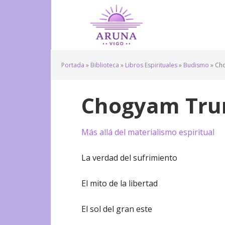
Portada
»
Biblioteca
»
Libros Espirituales
»
Budismo
»
Ch
Chogyam Tru
Más allá del materialismo espiritual
La verdad del sufrimiento
El mito de la libertad
El sol del gran este