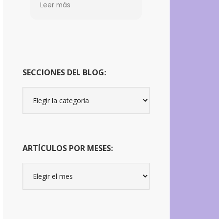
y tristeza. A
Leer más
día de hoy no sólo he
conseguido mitigar
ambas, sino que he
aprendido a lidiar con los
brotes. Cada terapia es
un bálsamo para mi.
SECCIONES DEL BLOG:
Todo gracias a Jordi
Secciones
del
Blog:
ARTÍCULOS POR MESES:
Artículos
por
meses: