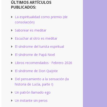
ÚLTIMOS ARTÍCULOS
PUBLICADOS:
La espiritualidad como premio (de
consolación)
Saborear es meditar
Escuchar al otro es meditar
El síndrome del turista espiritual
El síndrome de Papá Noel
Libros recomendados · Febrero 2026
El síndrome de Don Quijote
Del pensamiento a la sensación (la
historia de Lucía, parte I)
Un patrón llamado ego
Un instante sin peros