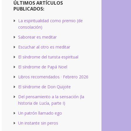
ÚLTIMOS ARTÍCULOS
PUBLICADOS:
La espiritualidad como premio (de
consolación)
Saborear es meditar
Escuchar al otro es meditar
El síndrome del turista espiritual
El síndrome de Papá Noel
Libros recomendados · Febrero 2026
El síndrome de Don Quijote
Del pensamiento a la sensación (la
historia de Lucía, parte I)
Un patrón llamado ego
Un instante sin peros