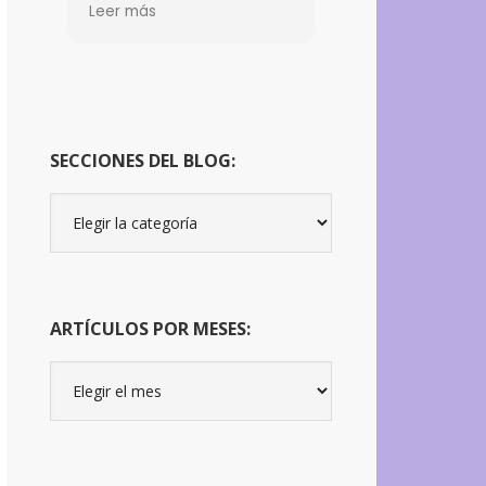
y tristeza. A
Leer más
día de hoy no sólo he
conseguido mitigar
ambas, sino que he
aprendido a lidiar con los
brotes. Cada terapia es
un bálsamo para mi.
Todo gracias a Jordi
SECCIONES DEL BLOG:
Secciones
del
Blog:
ARTÍCULOS POR MESES:
Artículos
por
meses: