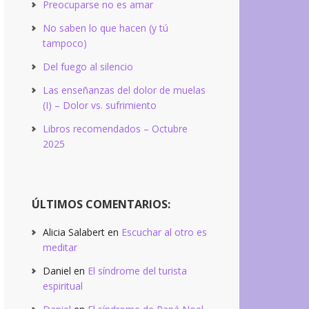
Preocuparse no es amar
No saben lo que hacen (y tú
tampoco)
Del fuego al silencio
Las enseñanzas del dolor de muelas
(I) – Dolor vs. sufrimiento
Libros recomendados – Octubre
2025
ÚLTIMOS COMENTARIOS:
Alicia Salabert
en
Escuchar al otro es
meditar
Daniel
en
El síndrome del turista
espiritual