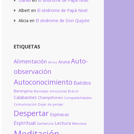
Daniel
en
El síndrome de Papá Noel
Albert
en
El síndrome de Papá Noel
Alicia
en
El síndrome de Don Quijote
ETIQUETAS
Auto-
Alimentación
Aruna
Arroz
observación
Autoconocimiento
Batidos
Berenjena
Bienestar emocional
Brécol
Calabacines
Champiñones
Compatibilidades
Comunicación
Dejar de pensar
Despertar
Espinacas
Espiritual
Lectura
Garbanzos
Manzana
Meditación