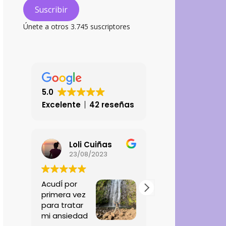
electrónico
Suscribir
Únete a otros 3.745 suscriptores
5.0
Excelente
42 reseñas
Loli Cuiñas
Carlos Osky Alvarez
23/08/2023
25/01/2026
AcudÍ por
Excelente atención, muy
primera vez
contento con el trato
para tratar
recibido. Un Abrazo al
mi ansiedad
equipo.