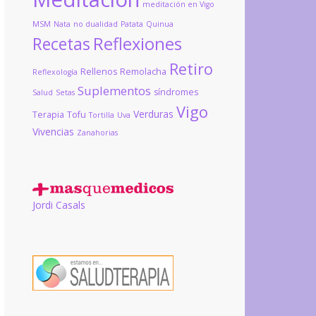
meditación en Vigo
MSM
Nata
no dualidad
Patata
Quinua
Reflexiones
Recetas
Retiro
Rellenos
Remolacha
Reflexología
Suplementos
síndromes
Salud
Setas
Vigo
Verduras
Terapia
Tofu
Tortilla
Uva
Vivencias
Zanahorias
Jordi Casals