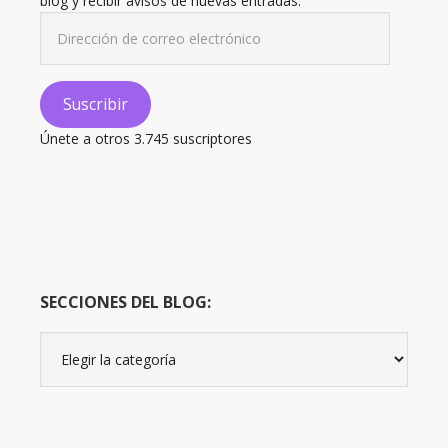
blog y recibir avisos de nuevas entradas.
Dirección
de
correo
electrónico
Suscribir
Únete a otros 3.745 suscriptores
SECCIONES DEL BLOG:
Secciones
del
Blog: