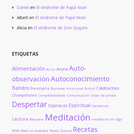
Daniel
en
El síndrome de Papá Noel
Albert
en
El síndrome de Papá Noel
Alicia
en
El síndrome de Don Quijote
ETIQUETAS
Auto-
Alimentación
Aruna
Arroz
Autoconocimiento
observación
Batidos
Calabacines
Berenjena
Bienestar emocional
Brécol
Champiñones
Compatibilidades
Comunicación
Dejar de pensar
Despertar
Espiritual
Espinacas
Garbanzos
Meditación
Lectura
Manzana
meditación en Vigo
Recetas
MSM
Nata
no dualidad
Patata
Quinua