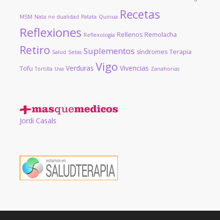
Recetas
MSM
Nata
no dualidad
Patata
Quinua
Reflexiones
Rellenos
Remolacha
Reflexología
Retiro
Suplementos
síndromes
Terapia
Salud
Setas
Vigo
Verduras
Vivencias
Tofu
Tortilla
Uva
Zanahorias
Jordi Casals