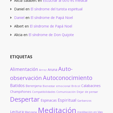
Alicia Salabert
en
Escuchar al otro es meditar
Daniel
en
El síndrome del turista espiritual
Daniel
en
El síndrome de Papá Noel
Albert
en
El síndrome de Papá Noel
Alicia
en
El síndrome de Don Quijote
ETIQUETAS
Auto-
Alimentación
Aruna
Arroz
Autoconocimiento
observación
Batidos
Calabacines
Berenjena
Bienestar emocional
Brécol
Champiñones
Compatibilidades
Comunicación
Dejar de pensar
Despertar
Espiritual
Espinacas
Garbanzos
Meditación
Lectura
Manzana
meditación en Vigo