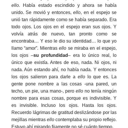
ello
. Había estado escindido y ahora se había
unido. Se movió y entonces,
ello
, en el espejo se
unió tan rápidamente como se había separado. Era
todo ojos. Los ojos en el espejo eran sus ojos. Y
volvía atrás de nuevo, tan pronto como se
encontraba… Y eso le dio su identidad… lo que yo
llamo “amor”. Mientras
ello
se miraba en el espejo,
los ojos –
su profundidad
– era lo único real, lo
único que existía. Antes de eso, nada. Ni ojos, ni
nada. Aún estando ahí, no había nada. Y entonces
los ojos salieron para darle a
ello
lo que es. La
gente pone nombre a las cosas -una pared, un
techo, un pie, una mano-, pero
ello
no tenía ningún
nombre para esas cosas, porque es indivisible. Y
es invisible. Incluso los ojos. Hasta los ojos.
Recuerdo lágrimas de gratitud deslizándose por las
mejillas mientras
ello
contemplaba su propio reflejo.
Estuvo ahí mirando fijamente no sé cuánto tiempo.